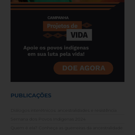
PUBLICAÇÕES
Diálogos interétnicos: ancestralidades e resistência
Semana dos Povos Indígenas 2024
Quem é ela? Conheça as guerreiras da ancestralidade