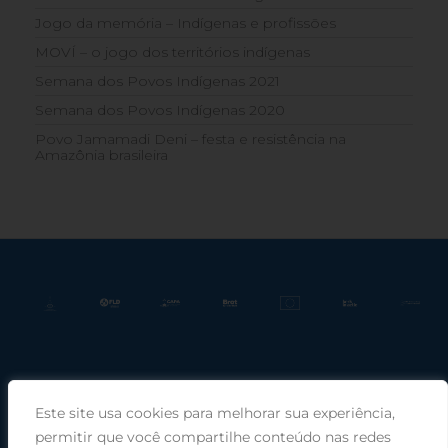
Jogo da memória – Indígenas e profissões
MOVÍ – o jogo dos territórios indígenas
Semana dos Povos Indígenas 2021
Semana dos Povos Indígenas 2020
Povo Jamamadi Deni – festa e resistência na
Amazônia brasileira
Este site usa cookies para melhorar sua experiência,
Praça Rui Barbosa, 220, sala 66, Porto Alegre, RS, 90030-100 |
permitir que você compartilhe conteúdo nas redes