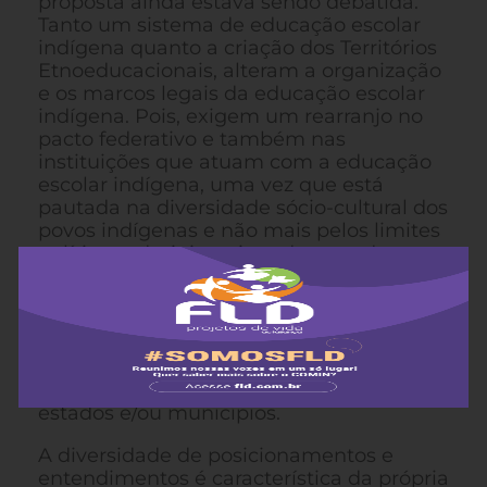
proposta ainda estava sendo debatida.
Tanto um sistema de educação escolar
indígena quanto a criação dos Territórios
Etnoeducacionais, alteram a organização
e os marcos legais da educação escolar
indígena. Pois, exigem um rearranjo no
pacto federativo e também nas
instituições que atuam com a educação
escolar indígena, uma vez que está
pautada na diversidade sócio-cultural dos
povos indígenas e não mais pelos limites
políticos administrativos dos estados e
municípios. No entanto, tal debate
constituiu-se em diferentes
posicionamentos a respeito, como
incerteza, recusa, aceitação, maior
debate e adequação da proposta aos
limites político-administrativos dos
estados e/ou municípios.
A diversidade de posicionamentos e
entendimentos é característica da própria