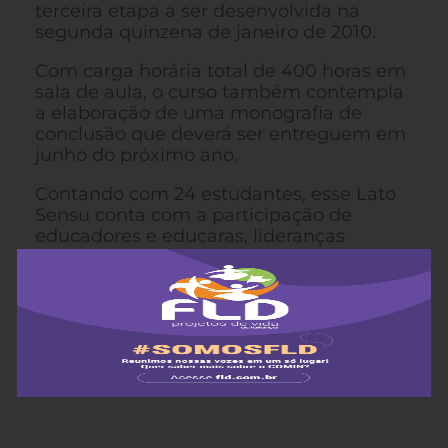
terceira etapa a ser desenvolvida na
segunda quinzena de janeiro de 2010.
Com carga horária total de 400 horas em
sala de aula, o curso também contempla
a elaboração de uma monografia de
conclusão que deverá ser entreguem em
junho do próximo ano.
Contando com 24 estudantes, esse Lato
Sensu conta com a participação de
educadores e educaras, lideranças
comunitárias e profissionais das áreas da
História, Teologia, Arquitetura, Artes,
Pedagogia, Matemática, Agronomia e
Assistência Social provindos do Rio
Grande do Sul, Santa Catarina, Minas
Gerais e São Paulo.