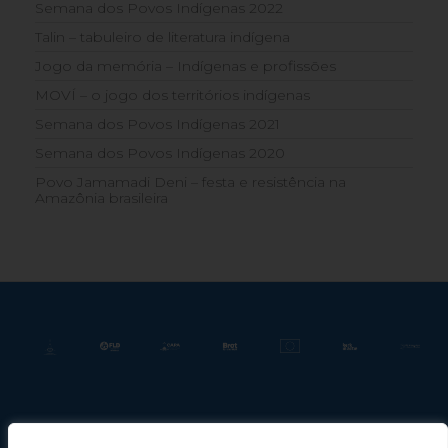
Semana dos Povos Indígenas 2022
Talin – tabuleiro de literatura indígena
Jogo da memória – Indígenas e profissões
MOVÍ – o jogo dos territórios indígenas
Semana dos Povos Indígenas 2021
Semana dos Povos Indígenas 2020
Povo Jamamadi Deni – festa e resistência na
Amazônia brasileira