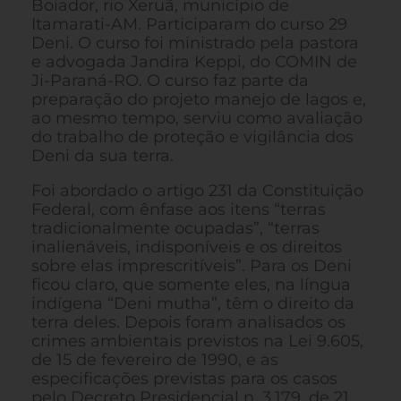
Boiador, rio Xeruã, município de
Itamarati-AM. Participaram do curso 29
Deni. O curso foi ministrado pela pastora
e advogada Jandira Keppi, do COMIN de
Ji-Paraná-RO. O curso faz parte da
preparação do projeto manejo de lagos e,
ao mesmo tempo, serviu como avaliação
do trabalho de proteção e vigilância dos
Deni da sua terra.
Foi abordado o artigo 231 da Constituição
Federal, com ênfase aos itens “terras
tradicionalmente ocupadas”, “terras
inalienáveis, indisponíveis e os direitos
sobre elas imprescritíveis”. Para os Deni
ficou claro, que somente eles, na língua
indígena “Deni mutha”, têm o direito da
terra deles. Depois foram analisados os
crimes ambientais previstos na Lei 9.605,
de 15 de fevereiro de 1990, e as
especificações previstas para os casos
pelo Decreto Presidencial n. 3.179, de 21