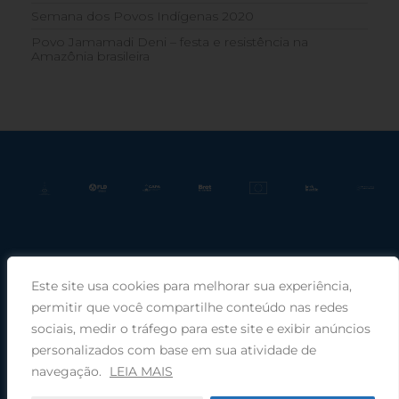
Semana dos Povos Indígenas 2020
Povo Jamamadi Deni – festa e resistência na
Amazônia brasileira
Este site usa cookies para melhorar sua experiência,
Praça Rui Barbosa, 220, sala 66, Porto Alegre, RS, 90030-100 |
permitir que você compartilhe conteúdo nas redes
sociais, medir o tráfego para este site e exibir anúncios
Telefone: (51) 99949-1120
personalizados com base em sua atividade de
navegação.
LEIA MAIS
© 2025 COMIN - Conselho de Missão entre Povos Indígenas ·