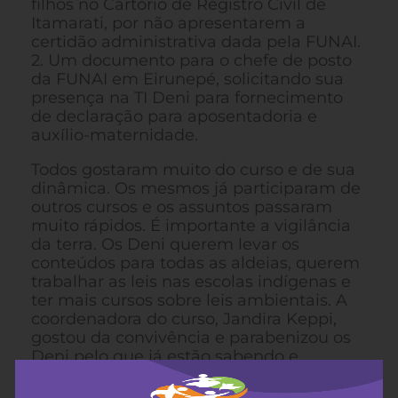
filhos no Cartório de Registro Civil de
Itamarati, por não apresentarem a
certidão administrativa dada pela FUNAI.
2. Um documento para o chefe de posto
da FUNAI em Eirunepé, solicitando sua
presença na TI Deni para fornecimento
de declaração para aposentadoria e
auxílio-maternidade.
Todos gostaram muito do curso e de sua
dinâmica. Os mesmos já participaram de
outros cursos e os assuntos passaram
muito rápidos. É importante a vigilância
da terra. Os Deni querem levar os
conteúdos para todas as aldeias, querem
trabalhar as leis nas escolas indígenas e
ter mais cursos sobre leis ambientais. A
coordenadora do curso, Jandira Keppi,
gostou da convivência e parabenizou os
Deni pelo que já estão sabendo e
realizando a respeito da proteção e
vigilância da terra. Ninguém pode parar,