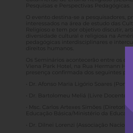
Pesquisas e Perspectivas Pedagógicas.
O evento destina-se a pesquisadores, pr
interessados na área de estudo das Cult
Religioso e tem por objetivo discutir, ar
diversidade cultural e religiosa na Amér
pedagógicas interdisciplinares e interc
direitos humanos.
Os Seminários acontecerão entre os dia
Viena Park Hotel, na Rua Hermann Husc
presença confirmada dos seguintes pale
• Dr. Afonso Maria Ligório Soares (Ponti
• Dr. Bartolomeu Meliá (Livre Docente –
• Msc. Carlos Artexes Simões (Diretoria
Educação Básica/Ministério da Educação
• Dr. Dilnei Lorenzi (Associação Naciona