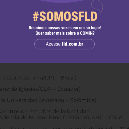
cional de General Sarmiento/UNGS – Argentina)
or Ecuménico Andino de Teologia/ISEAT, Universida
versidad Mayor de San Andrés/UMSA – Bolívia)
uela Ecuménica de Ciencias de la Religión da
 – Costa Rica)
a Indígena de Manaus – Brasil)
de Educación y Cultura Andina/EECA de la Univers
astoral da Terra/CPT – Brasil)
cano de Iglesias/CLAI – Ecuador)
icia Universidad Javeriana – Colômbia)
 (Centros de Estudios de la Realidad
ademia de Humanismo Cristiano/UAHC – Chile)
 realizar inscrições acesse www.furb.br/sicdes200