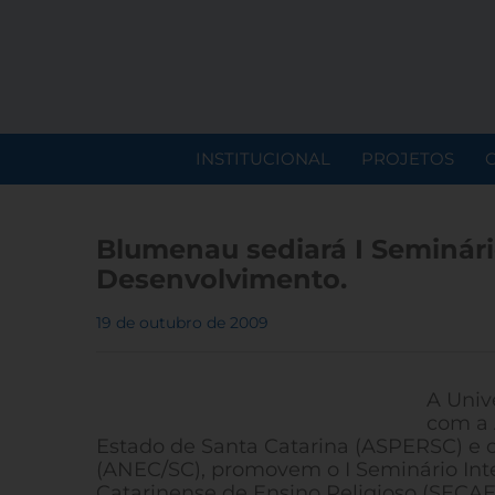
INSTITUCIONAL
PROJETOS
Blumenau sediará I Seminário
Desenvolvimento.
19 de outubro de 2009
A Univ
com a 
Estado de Santa Catarina (ASPERSC) e 
(ANEC/SC), promovem o I Seminário Int
Catarinense de Ensino Religioso (SECAE