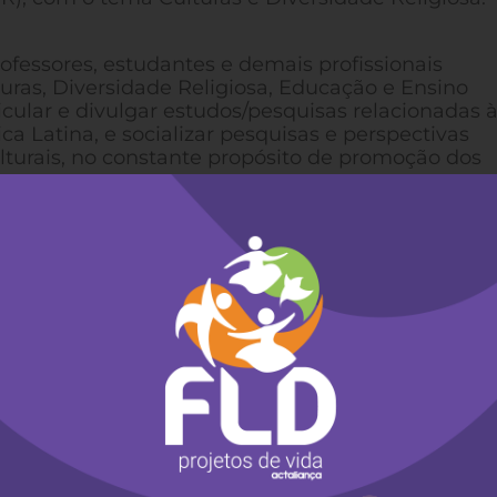
ofessores, estudantes e demais profissionais
uras, Diversidade Religiosa, Educação e Ensino
ticular e divulgar estudos/pesquisas relacionadas 
ica Latina, e socializar pesquisas e perspectivas
ulturais, no constante propósito de promoção dos
s 22 a 24 de outubro de 2009, nas dependências 
her, 670, Centro, Blumenau/SC e contarão com a
strantes:
fícia Universidade Católica de São Paulo/PUCSP – B
 Paraguai)
 de Concepções e Orientações Curriculares para a
 – Brasil)
l de Educação Católica do Brasil/ANEC – Brasil)