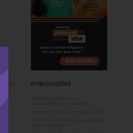
à
do
PUBLICAÇÕES
rasil)
Diálogos interétnicos:
ancestralidades e resistência
Semana dos Povos Indígenas 2024
Quem é ela? Conheça as guerreiras
da ancestralidade