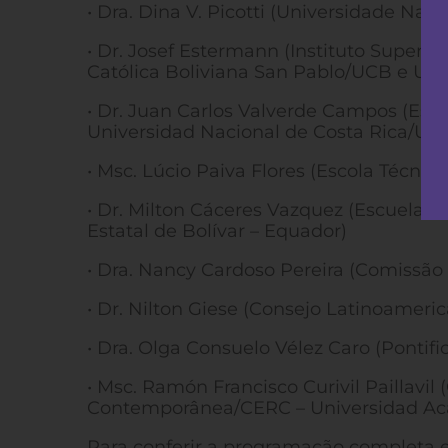
• Dra. Dina V. Picotti (Universidade Na
• Dr. Josef Estermann (Instituto Superi
Católica Boliviana San Pablo/UCB e Uni
• Dr. Juan Carlos Valverde Campos (Esc
Universidad Nacional de Costa Rica/UNA
• Msc. Lúcio Paiva Flores (Escola Técnic
• Dr. Milton Cáceres Vazquez (Escuela 
Estatal de Bolívar – Equador)
• Dra. Nancy Cardoso Pereira (Comissão P
• Dr. Nilton Giese (Consejo Latinoameri
• Dra. Olga Consuelo Vélez Caro (Pontif
• Msc. Ramón Francisco Curivil Paillavil
Contemporânea/CERC – Universidad Ac
Para conferir a programação completa e