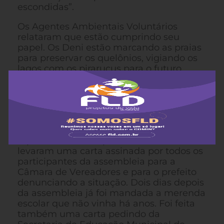
escondidas”.
Os Agentes Ambientais Voluntários
relataram que estão cumprindo seu
papel. Os Deni estão marcando as praias
para preservar os quelônios, vigiando os
lagos com os pirarucus para o futuro
manejo e cuidando da limpeza nas
aldeias.
Os professores Deni levantaram a
questão da merenda escolar que não
chega há cinco anos nas aldeias. Os
representantes da prefeitura de Itamarati
levaram uma carta assinada por todos os
participantes da assembleia para a
Câmara de Vereadores e para o prefeito
denunciando a situação. Dois dias depois
da assembleia já foi mandada a merenda
escolar que não vinha há anos. Foi feita
também uma carta pedindo da