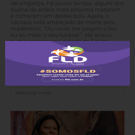
de vingança, há pouco tempo, alguns dos
Kulina da aldeia mais próxima mataram
e comeram um destes bois. Agora, o
cacique está ameaçado de morte pelo
madeireiro: “Ou vocês me pagam o boi,
ou eu mato o seu tuxaua!”, ele avisou
numa conversa na cidade de Envira.
ANTERIORES
ANTERIORES