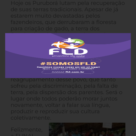
Hoje os Puruborá lutam pela recuperação
de suas terras tradicionais. Apesar de já
estarem muito devastadas pelos
fazendeiros, que derrubaram a floresta
para criação de gado, a terra dos
Puruborá está ali, esperando por eles,
para que eles a recuperem, deixem a
floresta se regenerar e os rios e igarapés
voltem a ter águas limpas e correntes. Ela
é o lugar sagrado dos Puruborá. A
memória de seus antepassados está em
todo lugar. Será também o espaço de
reagrupamento desse povo, que tanto
sofreu pela discriminação, pela falta de
terra, pela dispersão dos parentes. Será o
lugar onde todos poderão morar juntos
novamente, voltar a falar sua língua,
produzir e reproduzir sua cultura
coletivamente.
Felizmente,