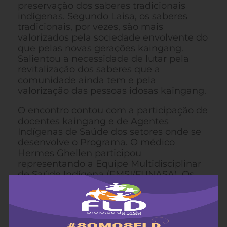
preservação dos saberes tradicionais
indígenas. Segundo Laisa, os saberes
tradicionais, por vezes, são mais
valorizados pela sociedade envolvente do
que pelas novas gerações kaingang.
Salientou a necessidade de lutar pela
revitalização dos saberes que a
comunidade ainda tem e pela
valorização das pessoas idosas kaingang.
O encontro contou com a participação de
docentes kaingang e de Agentes
Indígenas de Saúde dos setores onde se
desenvolve o Programa. O médico
Hermes Ghellen participou
representando a Equipe Multidisciplinar
de Saúde Indígena (EMSI/FUNASA). Os
docentes kaingang presentes no
encontro, além de registrar as falas e
experiências ouvidas, comentaram que
estes encontros fortalecem a cultura