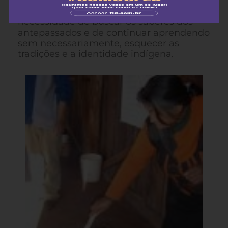
kaingang e oportuniza a revitalização
coletiva de conhecimentos. Reafirma a
necessidade de buscar os saberes dos
antepassados e de continuar aprendendo
sem necessariamente, esquecer as
tradições e a identidade indígena.