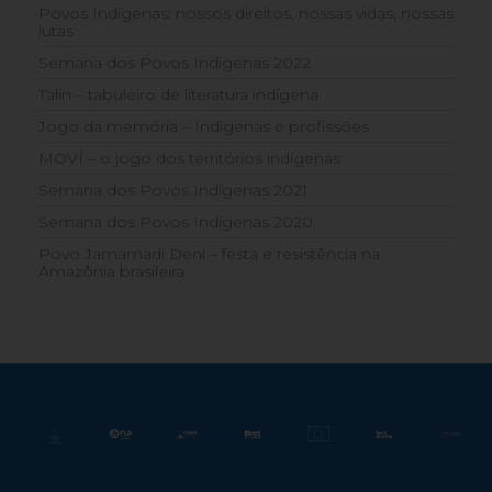
Povos Indígenas: nossos direitos, nossas vidas, nossas
lutas
Semana dos Povos Indígenas 2022
Talin – tabuleiro de literatura indígena
Jogo da memória – Indígenas e profissões
MOVÍ – o jogo dos territórios indígenas
Semana dos Povos Indígenas 2021
Semana dos Povos Indígenas 2020
Povo Jamamadi Deni – festa e resistência na
Amazônia brasileira