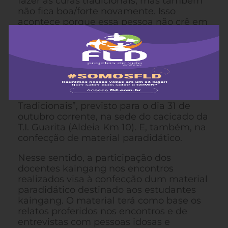
fazer as curas tradicionais, mas também
não fica boa/forte novamente. Isso
acontece porque essa pessoa não crê em
nada. Os kaingang precisam acreditar
(ter fé) naquilo que vai fazê-los um povo
forte, com identidade.
As falas e o tema deverão ser retomados
na realização do Encontro Geral de
“Revitalização dos Conhecimentos
Tradicionais”, previsto para o dia 31 de
outubro corrente, na sede do cacicado da
T.I. Guarita (Aldeia Km 10). E, também, na
confecção de material paradidático.
Nesse sentido, a participação dos
docentes kaingang nos encontros
realizados visa à confecção dum material
paradidático destinado aos estudantes
kaingang. O material terá como base os
relatos proferidos nos encontros e de
entrevistas com pessoas idosas e