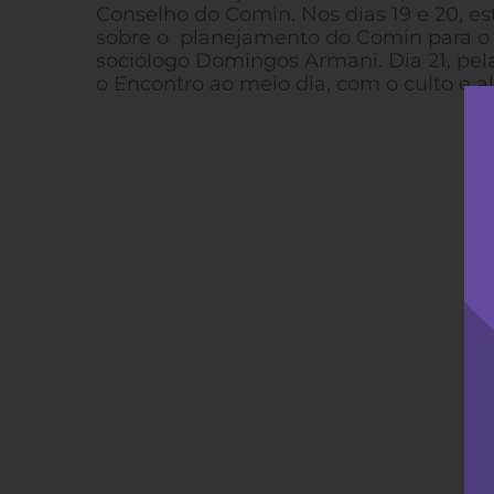
Conselho do Comin. Nos dias 19 e 20, es
sobre o planejamento do Comin para o 
sociólogo Domingos Armani. Dia 21, pe
o Encontro ao meio dia, com o culto e a