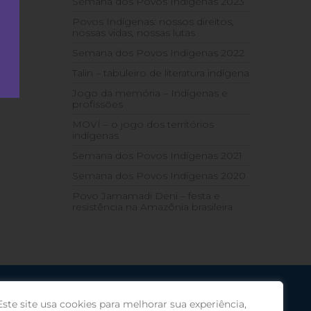
Semana dos Povos Indígenas 2023
Povos Indígenas: nossos direitos,
nossas vidas, nossas lutas
Semana dos Povos Indígenas 2022
Talin – tabuleiro de literatura indígena
Jogo da memória – Indígenas e
profissões
MOVÍ – o jogo dos territórios
indígenas
Semana dos Povos Indígenas 2021
Semana dos Povos Indígenas 2020
Povo Jamamadi Deni – festa e
resistência na Amazônia brasileira
Este site usa cookies para melhorar sua experiência,