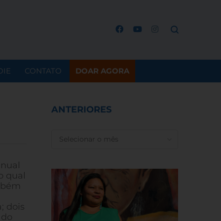
OIE
CONTATO
DOAR AGORA
ANTERIORES
ANTERIORES
anual
o qual
ambém
; dois
 do