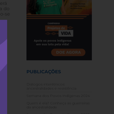
será
a do
do-se
PUBLICAÇÕES
Diálogos interétnicos:
ancestralidades e resistência
Semana dos Povos Indígenas 2024
Quem é ela? Conheça as guerreiras
da ancestralidade