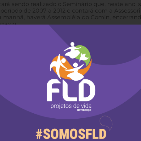
tará sendo realizado o Seminário que, neste ano, 
período de 2007 a 2012 e contará com a Assessori
la manhã, haverá Assembléia do Comin, encerran
lmoço.