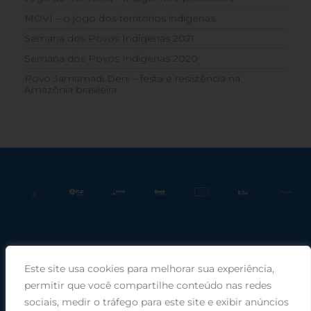
MOVÍ – o jogo dos territórios indígenas
Semana dos Povos Indígenas 2021
Semana dos Povos Indígenas 2020
Povo Jamamadi Deni – festa e resistência na
Amazônia brasileira
Este site usa cookies para melhorar sua experiência,
Praça Rui Barbosa, 220, sala 66, Porto Alegre, RS, 90030-100 |
permitir que você compartilhe conteúdo nas redes
sociais, medir o tráfego para este site e exibir anúncios
Telefone: (51) 99949-1120