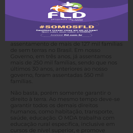
Congresso Nacional que têm mais de
trezentos deputados. Com essas ações, o
MDA, através do Instituto Nacional de
Colonização e Reforma Agrária, tem
garantido um dos mais elementares
direitos humanos, que é o direito à terra.
Em 2005, o MDA/INCRA realizou o
assentamento de mais de 127 mil famílias
de sem terras no Brasil. Em nosso
Governo, em três anos, já assentamos
mais de 250 mil famílias, sendo que nos
últimos 30 anos, anteriores ao nosso
governo, foram assentadas 550 mil
famílias.
Não basta, porém somente garantir o
direito à terra. Ao mesmo tempo deve-se
garantir todos os demais direitos
humanos, como habitação, transporte,
saúde, educação. O MDA trabalha com
educação rural específica, inclusive em
cursos de nível superior, e promove