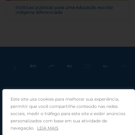
Políticas públicas para uma educação escolar
indígena diferenciada
Este site usa cookies para melhorar sua experiência,
Praça Rui Barbosa, 220, sala 66, Porto Alegre, RS, 90030-100 |
permitir que você compartilhe conteúdo nas redes
sociais, medir o tráfego para este site e exibir anúncios
Telefone: (51) 99949-1120
personalizados com base em sua atividade de
navegação.
LEIA MAIS
© 2025 COMIN - Conselho de Missão entre Povos Indígenas ·