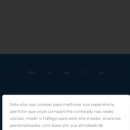
Este site usa cookies para melhorar sua experiência,
Praça Rui Barbosa, 220, sala 66, Porto Alegre, RS, 90030-100 |
permitir que você compartilhe conteúdo nas redes
sociais, medir o tráfego para este site e exibir anúncios
Telefone: (51) 99949-1120
personalizados com base em sua atividade de