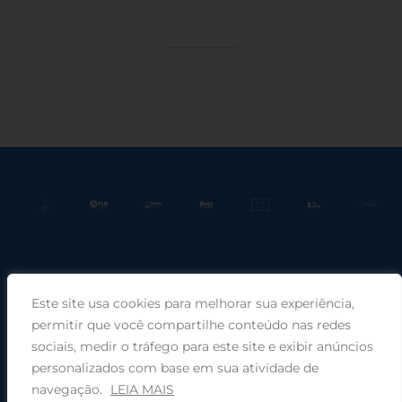
Este site usa cookies para melhorar sua experiência,
Praça Rui Barbosa, 220, sala 66, Porto Alegre, RS, 90030-100 |
permitir que você compartilhe conteúdo nas redes
sociais, medir o tráfego para este site e exibir anúncios
Telefone: (51) 99949-1120
personalizados com base em sua atividade de
navegação.
LEIA MAIS
© 2026 COMIN - Conselho de Missão entre Povos Indígenas ·