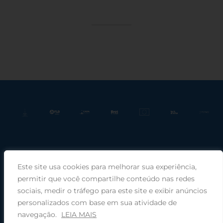
Este site usa cookies para melhorar sua experiência,
Praça Rui Barbosa, 220, sala 66, Porto Alegre, RS, 90030-100 |
permitir que você compartilhe conteúdo nas redes
sociais, medir o tráfego para este site e exibir anúncios
Telefone: (51) 99949-1120
personalizados com base em sua atividade de
navegação.
LEIA MAIS
© 2026 COMIN - Conselho de Missão entre Povos Indígenas ·